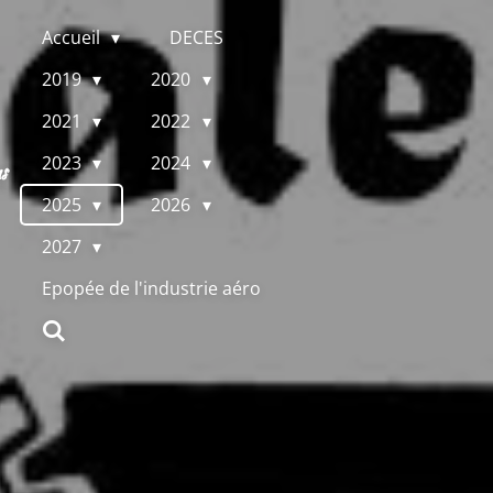
Accueil
DECES
2019
2020
2021
2022
2023
2024
us
2025
2026
2027
Epopée de l'industrie aéro