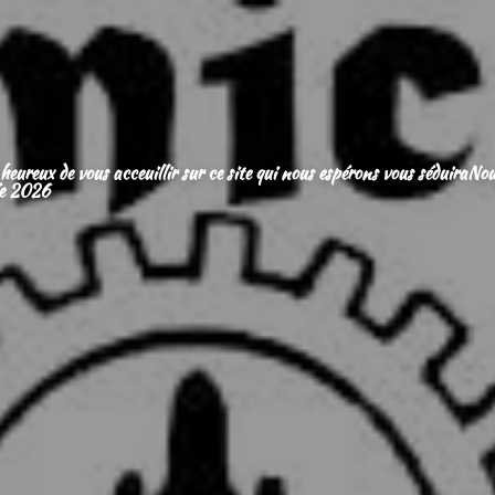
eux de vous acceuillir sur ce site qui nous espérons vous séduiraNo
ée 2026